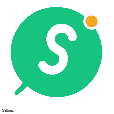
Sellium
→