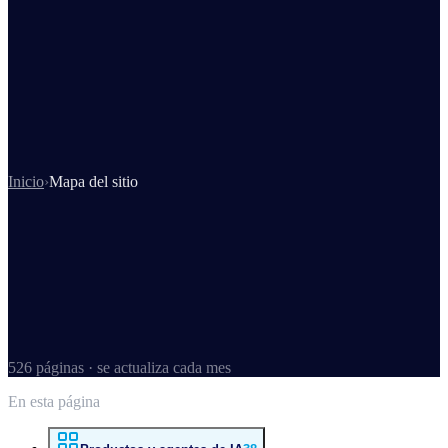
Inicio
›
Mapa del sitio
526 páginas · se actualiza cada mes
En esta página