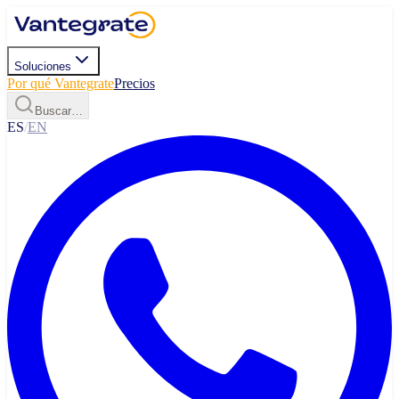
Soluciones
Por qué Vantegrate
Precios
Buscar…
ES
/
EN