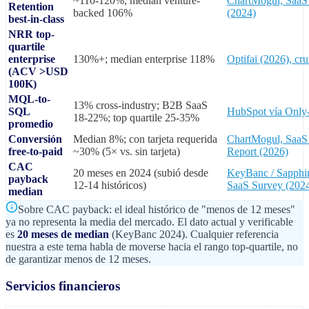
~110-120%; median venture-
ChartMogul, SaaS 
Retention
backed 106%
(2024)
best-in-class
NRR top-
quartile
enterprise
130%+; median enterprise 118%
Optifai (2026), c
(ACV >USD
100K)
MQL-to-
13% cross-industry; B2B SaaS
SQL
HubSpot vía Only
18-22%; top quartile 25-35%
promedio
Conversión
Median 8%; con tarjeta requerida
ChartMogul, SaaS
free-to-paid
~30% (5× vs. sin tarjeta)
Report (2026)
CAC
20 meses en 2024 (subió desde
KeyBanc / Sapphir
payback
12-14 históricos)
SaaS Survey (2024)
median
Sobre CAC payback: el ideal histórico de "menos de 12 meses"
ya no representa la media del mercado. El dato actual y verificable
es
20 meses de median
(KeyBanc 2024). Cualquier referencia
nuestra a este tema habla de moverse hacia el rango top-quartile, no
de garantizar menos de 12 meses.
Servicios financieros