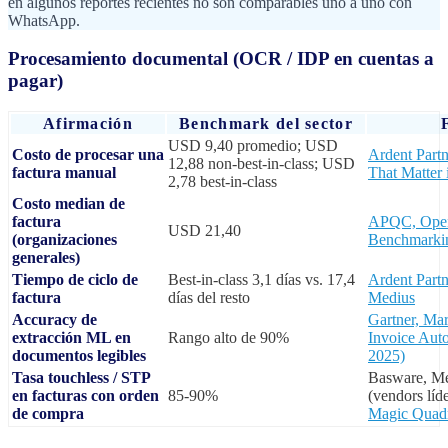
en algunos reportes recientes no son comparables uno a uno con
WhatsApp.
Procesamiento documental (OCR / IDP en cuentas a
pagar)
Afirmación
Benchmark del sector
USD 9,40 promedio; USD
Costo de procesar una
Ardent Partn
12,88 non-best-in-class; USD
factura manual
That Matter
2,78 best-in-class
Costo median de
factura
APQC, Open
USD 21,40
(organizaciones
Benchmarki
generales)
Tiempo de ciclo de
Best-in-class 3,1 días vs. 17,4
Ardent Partn
factura
días del resto
Medius
Accuracy de
Gartner, Ma
extracción ML en
Rango alto de 90%
Invoice Aut
documentos legibles
2025)
Tasa touchless / STP
Basware, Me
en facturas con orden
85-90%
(vendors líd
de compra
Magic Quad