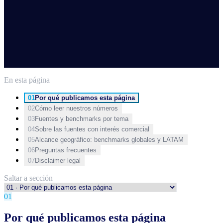
En esta página
01
Por qué publicamos esta página
02
Cómo leer nuestros números
03
Fuentes y benchmarks por tema
04
Sobre las fuentes con interés comercial
05
Alcance geográfico: benchmarks globales y LATAM
06
Preguntas frecuentes
07
Disclaimer legal
Saltar a sección
01
Por qué publicamos esta página