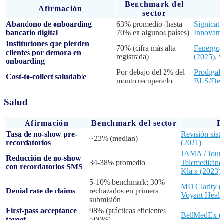
Benchmark del
Afirmación
sector
Abandono de onboarding
63% promedio (hasta
Signicat
bancario digital
70% en algunos países)
Innovatr
Instituciones que pierden
70% (cifra más alta
Fenergo
clientes por demora en
registrada)
(2025), 
onboarding
Por debajo del 2% del
Prodigal
Cost-to-collect saludable
monto recuperado
BLS/Del
Salud
Afirmación
Benchmark del sector
Tasa de no-show pre-
Revisión si
~23% (median)
recordatorios
(2021)
JAMA / Jour
Reducción de no-show
34-38% promedio
Telemedicine
con recordatorios SMS
Klara (2023
5-10% benchmark; 30%
MD Clarity 
Denial rate de claims
rechazados en primera
Voyant Heal
submisión
First-pass acceptance
98% (prácticas eficientes
BellMedEx 
target
>90%)