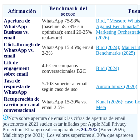
Benchmark del
Afirmación
Fuen
sector
Apertura de
WhatsApp 75-98%
Bird, "Measure What
WhatsApp
(baseline 58-79% sin
Against Benchmarks"
Business vs.
optimizar); email 20-25%
Marketing Orchestrat
email
real-world
(2026)
Click-through de
WhatsApp 15-45%; email
Bird (2024)
;
MailerLit
WhatsApp vs.
2-3%
Benchmarks (2025)
email
Lift de
4-6× en campañas
engagement
Bird (2024)
conversacionales B2C
sobre email
Tasa de
5-10× superior al email
respuesta de
Aurora Inbox (2026)
según caso de uso
WhatsApp
Recuperación de
WhatsApp 15-30% vs.
Kanal (2026)
;
caso Lo
carrito por canal
email 2-5%
Meta
conversacional
Nota sobre apertura de email: las cifras de apertura de email
posteriores a 2021 suelen estar infladas por Apple Mail Privacy
Protection. El rango real comparable es
20-25%
(Brevo 2026;
Mailchimp pre-2021). Los valores superiores al 30% que aparecen