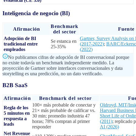
evidencia (CE 3.0)
Inteligencia de negocio (BI)
Benchmark
Afirmación
Fuente
del sector
Adopción de BI
Gartner, Survey Analysis on
Se estanca en
tradicional entre
(2017-2022)
;
BARC/Eckerson
25-35%
empleados
(2022)
No publicamos cifras de adopción de BI conversacional porque
no existe todavía un benchmark independiente medido. La
proyección de Gartner sobre interfaces conversacionales y data
storytelling es una predicción, no un dato verificado.
B2B SaaS
Afirmación
Benchmark del sector
Fu
100× más probable de conectar y
Oldroyd, MIT/Insi
Regla de los
21× más probable de calificar vs.
Harvard Business
5 minutos en
30 min; promedio industria 47
Short Life of Onli
respuesta a
horas; 78% compran al primer
(2011)
; replicado 
leads
responder
AI (2026)
Net Revenue