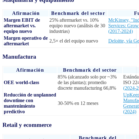
Afirmación
Benchmark del sector
F
Margen EBIT de
25% aftermarket vs. 10%
McKinsey, "Ind
aftermarket vs.
equipo nuevo (análisis de 30
Services: Grow
equipo nuevo
industrias)
(2017-2024)
Margen operativo de
2,5× el del equipo nuevo
Deloitte, vía G
aftermarket
Manufactura
Afirmación
Benchmark del sector
85% (alcanzado solo por ~3%
Estánd
OEE world-class
de las plantas); promedio
ISO 22
discrete manufacturing 66,8%
(2024-2
Reducción de unplanned
UpKeep 
downtime con
Manufac
30-50% en 12 meses
mantenimiento
Generat
predictivo
(2024)
Retail y ecommerce
Benchmark del