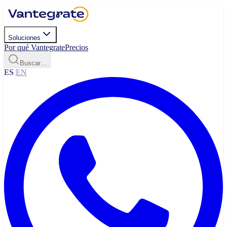
Soluciones
Por qué Vantegrate
Precios
Buscar…
ES
/
EN