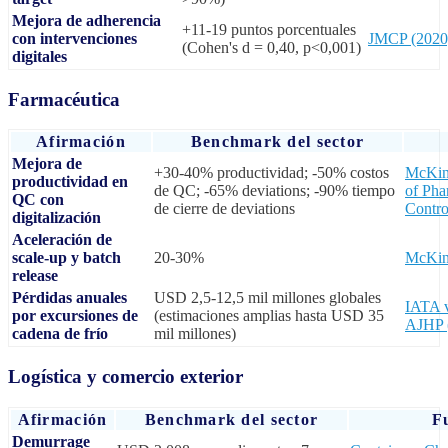
Mejora de adherencia
+11-19 puntos porcentuales
con intervenciones
JMCP (2020
(Cohen's d = 0,40, p<0,001)
digitales
Farmacéutica
Afirmación
Benchmark del sector
Mejora de
+30-40% productividad; -50% costos
McKins
productividad en
de QC; -65% deviations; -90% tiempo
of Pha
QC con
de cierre de deviations
Contro
digitalización
Aceleración de
scale-up y batch
20-30%
McKin
release
Pérdidas anuales
USD 2,5-12,5 mil millones globales
IATA 
por excursiones de
(estimaciones amplias hasta USD 35
AJHP 
cadena de frío
mil millones)
Logística y comercio exterior
Afirmación
Benchmark del sector
F
Demurrage