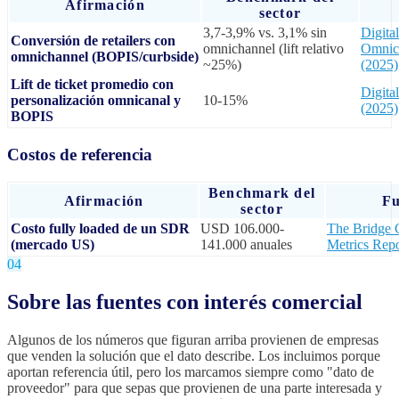
Afirmación
sector
3,7-3,9% vs. 3,1% sin
Digita
Conversión de retailers con
omnichannel (lift relativo
Omnic
omnichannel (BOPIS/curbside)
~25%)
(2025)
Lift de ticket promedio con
Digit
personalización omnicanal y
10-15%
(2025)
BOPIS
Costos de referencia
Benchmark del
Afirmación
Fu
sector
Costo fully loaded de un SDR
USD 106.000-
The Bridge
(mercado US)
141.000 anuales
Metrics Repo
04
Sobre las fuentes con interés comercial
Algunos de los números que figuran arriba provienen de empresas
que venden la solución que el dato describe. Los incluimos porque
aportan referencia útil, pero los marcamos siempre como "dato de
proveedor" para que sepas que provienen de una parte interesada y