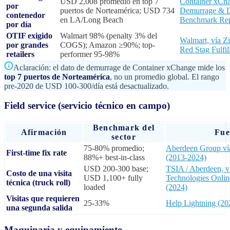
USD 2,008 promedio en top 7
Container xCh
por
puertos de Norteamérica; USD 734
Demurrage & D
contenedor
en LA/Long Beach
Benchmark Rep
por día
OTIF exigido
Walmart 98% (penalty 3% del
Walmart, vía Zi
por grandes
COGS); Amazon ≥90%; top-
Red Stag Fulfi
retailers
performer 95-98%
Aclaración: el dato de demurrage de Container xChange mide los
top 7 puertos de Norteamérica
, no un promedio global. El rango
pre-2020 de USD 100-300/día está desactualizado.
Field service (servicio técnico en campo)
Benchmark del
Afirmación
Fue
sector
75-80% promedio;
Aberdeen Group v
First-time fix rate
88%+ best-in-class
(2013-2024)
USD 200-300 base;
TSIA / Aberdeen, ví
Costo de una visita
USD 1,100+ fully
Technologies Onlin
técnica (truck roll)
loaded
(2024)
Visitas que requieren
25-33%
Help Lightning (20
una segunda salida
Maquinaria y equipamiento