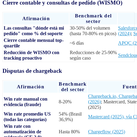
Cierre contable y consultas de pedido (WISMO)
Benchmark del
Afirmación
sector
Las consultas "dónde está mi
30-50% del volumen
Salesfor
pedido" como % del soporte
(hasta 70-80% en picos)
(2024)
;
S
Cierre contable mensual top-
~6 días
APQC (2
quartile
Reducción de WISMO con
Reducciones de 25-90%
Sendclou
tracking proactivo
según caso
Disputas de chargeback
Benchmark
Afirmación
Fuent
del sector
Chargeback.io, Chargebac
Win rate manual con
8-20%
(2026)
; Mastercard, Stat
evidencia (fraude)
(2025)
Win rate promedio US
54% (Brasil
Mastercard (2025), vía 
(todas las categorías)
36,9%)
Win rate con
automatización de
Hasta 80%
Chargeflow (2025)