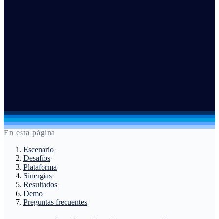
En esta página
Escenario
·
Desafíos
·
Plataforma
·
Sinergias
·
Resultados
·
Demo
·
Preguntas frecuentes