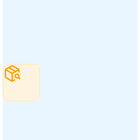
El margen aprieta
Y en un commodity de margen fino, la rentabilidad se
juega en los costados: cobertura efectiva cuando
cambia la lista, OTIF a obra (que define si la cuadrilla
trabaja o se va), cross-sell de líneas premium (aditivos,
terminaciones, hierro nervurado) sobre la base de
commodity, y OEE defendido en el horno.