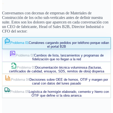
“
Conversamos con decenas de empresas de Materiales de
Construcción de los ocho sub-verticales antes de definir nuestra
suite. Estos son los dolores que aparecen en cada conversación con
un CEO de fabricante, Head of Sales B2B, Director Industrial o
CFO del sector:
Problema 01
Corralones cargando pedidos por teléfono porque odian
el portal B2B
Problema 02
Cambios de lista, lanzamientos y programas de
fidelización que no llegan a la red
Problema 03
Documentación técnica voluminosa (facturas,
certificados de calidad, ensayos, SDS, remitos de obra) dispersa
Problema 04
Decisiones sobre OEE de hornos, OTIF y margen por
canal con datos del lunes pasado
Problema 05
Logística de hormigón elaborado, cemento y hierro con
OTIF que define si la obra arranca
Desafío 01 de 05