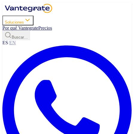
Soluciones
Por qué Vantegrate
Precios
Buscar…
ES
/
EN