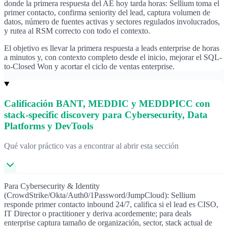
donde la primera respuesta del AE hoy tarda horas: Sellium toma el
primer contacto, confirma seniority del lead, captura volumen de
datos, número de fuentes activas y sectores regulados involucrados,
y rutea al RSM correcto con todo el contexto.
El objetivo es llevar la primera respuesta a leads enterprise de horas
a minutos y, con contexto completo desde el inicio, mejorar el SQL-
to-Closed Won y acortar el ciclo de ventas enterprise.
Calificación BANT, MEDDIC y MEDDPICC con
stack-specific discovery para Cybersecurity, Data
Platforms y DevTools
Qué valor práctico vas a encontrar al abrir esta sección
Para Cybersecurity & Identity
(CrowdStrike/Okta/Auth0/1Password/JumpCloud): Sellium
responde primer contacto inbound 24/7, califica si el lead es CISO,
IT Director o practitioner y deriva acordemente; para deals
enterprise captura tamaño de organización, sector, stack actual de