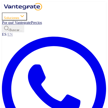
Soluciones
Por qué Vantegrate
Precios
Buscar…
ES
/
EN