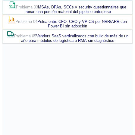
Problema 03
MSAs, DPAs, SCCs y security questionnaires que
frenan una porción material del pipeline enterprise
Problema 04
Pelea entre CFO, CRO y VP CS por NRR/ARR con
Power BI sin adopción
Problema 05
Vendors SaaS verticalizados con build de más de un
año para módulos de logística o RMA sin diagnóstico
Desafío 01 de 05
Leads inbound sin respuesta en 5 minutos con SDRs
cubriendo 3 turnos y MQL-to-SQL estancado