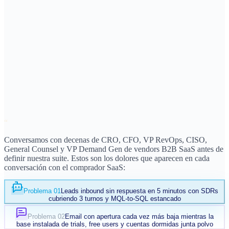
economics, NRR y deal velocity
“
Conversamos con decenas de CRO, CFO, VP RevOps, CISO,
General Counsel y VP Demand Gen de vendors B2B SaaS antes de
definir nuestra suite. Estos son los dolores que aparecen en cada
conversación con el comprador SaaS:
Problema 01
Leads inbound sin respuesta en 5 minutos con SDRs
cubriendo 3 turnos y MQL-to-SQL estancado
Problema 02
Email con apertura cada vez más baja mientras la
base instalada de trials, free users y cuentas dormidas junta polvo