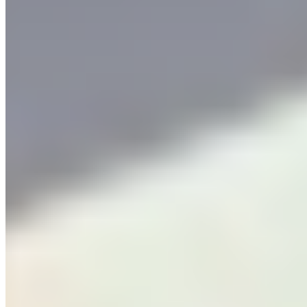
Por qué los Proyectos de Salesforce / Oracle fracasan
por las Personas y no por la Plataforma
Descubrí por qué los proyectos de Salesforce u Oracle suelen
fracasar por factores humanos, como requerimientos poco claros o
falta de comunicación, y no por la tecnología en sí. La clave está en
la g
Leer artículo