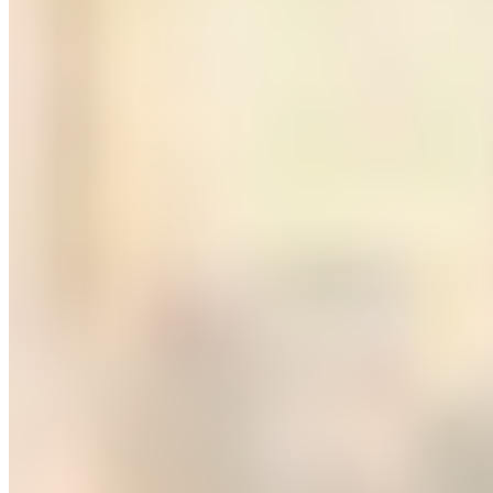
Tu piloto de IA va a morir en silencio: Esto es lo que
casi nadie hace a Tiempo
Casi la mitad de los proyectos de IA mueren antes de llegar a
producción, y casi nunca es culpa del modelo. Descubrí las tres
grietas que rompen la inteligencia artificial al escalar y cómo cruzar
el puente del piloto a producción sin caer al río
Leer artículo