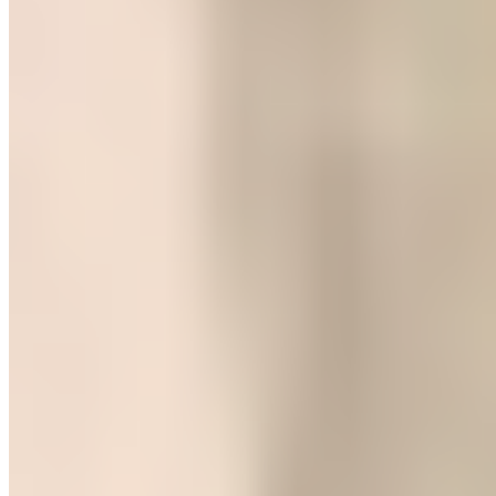
Lo que la inteligencia artificial le está haciendo a la
logística (y casi nadie lo está aprovechando)
Descubrí cómo la inteligencia artificial en la logística reduce costos,
optimiza la última milla y predice la demanda con datos reales. Una