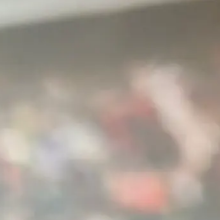
Relevamos tu infraestructura Oracle: versión, módulos, modelo de
datos, APIs disponibles y requerimientos de seguridad.
Semanas 2-3
Diseño e integración
Diseñamos la arquitectura, configuramos los conectores nativos y
establecemos los permisos mínimos necesarios.
Semana 4
Validación y activación
Testing con datos reales, validación con tu equipo de TI y
compliance, y activación progresiva.