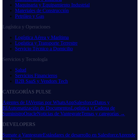
Maquinaria y Equipamiento Industrial
Materiales de Construcción
Petróleo y Gas
Logística y Operaciones
Logística Aérea y Marítima
Logística y Transporte Terrestre
Servicio Técnico a Domicilio
Servicios y Tecnología
Salud
Servicios Financieros
B2B SaaS y Vendors Tech
CATEGORÍAS PULSE
Agentes de IA
Ventas por WhatsApp
Salesforce
Datos y
BI
Automatización de Documentos
Logística y Cadena de
Suministro
Oracle
Noticias de Vantegrate
Temas y categorías →
DEVELOPERS
Sumate a Vantegrate
Estándares de desarrollo en Salesforce
Aprende