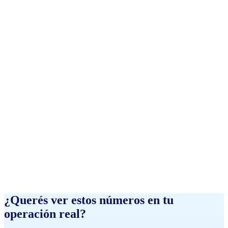
¿Esto reemplaza a mi equipo de BI?
¿Qué cuenta como "hora de espera"?
¿Qué hace Vantegrate con mis datos?
¿Querés ver estos números en tu
operación real?