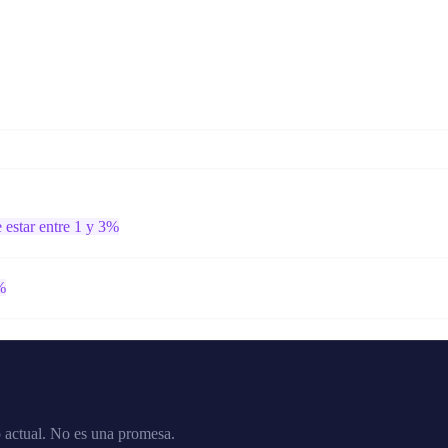
e estar entre 1 y 3%
%
o actual. No es una promesa.