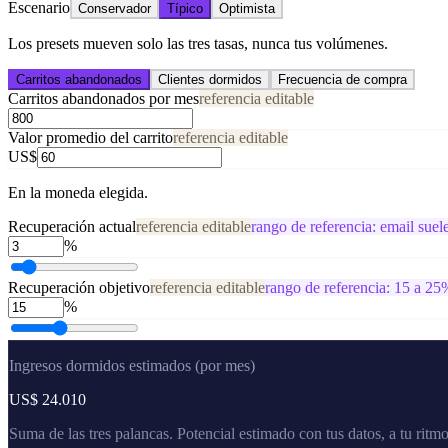
Escenario
Conservador
Típico
Optimista
Los presets mueven solo las tres tasas, nunca tus volúmenes.
Carritos abandonados
Clientes dormidos
Frecuencia de compra
Carritos abandonados por mes
referencia editable
Valor promedio del carrito
referencia editable
US$
En la moneda elegida.
Recuperación actual
referencia editable
rango de referencia: email suel
%
Recuperación objetivo
referencia editable
rango de referencia: 15 a 25
%
Ingresos dormidos estimados (por mes)
US$ 24.010
Suma de las tres palancas. Potencial estimado con tus datos, a tu ritm