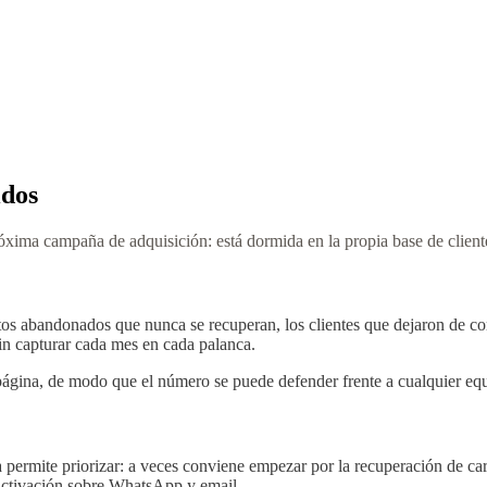
idos
óxima campaña de adquisición: está dormida en la propia base de client
ritos abandonados que nunca se recuperan, los clientes que dejaron de c
in capturar cada mes en cada palanca.
 página, de modo que el número se puede defender frente a cualquier equ
a permite priorizar: a veces conviene empezar por la recuperación de 
activación sobre WhatsApp y email.