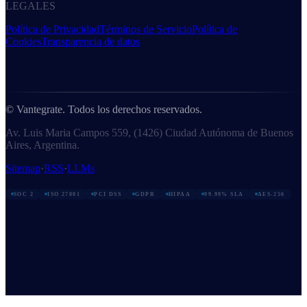
LEGALES
Política de Privacidad
Términos de Servicio
Política de
Cookies
Transparencia de datos
© Vantegrate. Todos los derechos reservados.
Av. Luis Maria Campos 559, (1426) Ciudad Autónoma de Buenos
Aires, Argentina.
Sitemap
·
RSS
·
LLMs
SOC 2
ISO 27001
PCI DSS
GDPR
HIPAA
99.99% SLA
AES-256