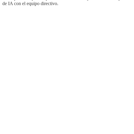
de IA con el equipo directivo.
¿Con qué se compara mi nivel?
¿El plan de 90 días requiere contratar a Vantegrate?
¿Qué hace Vantegrate con mis datos?