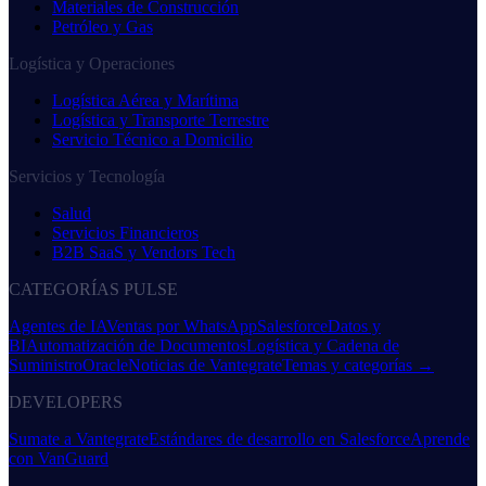
Materiales de Construcción
Petróleo y Gas
Logística y Operaciones
Logística Aérea y Marítima
Logística y Transporte Terrestre
Servicio Técnico a Domicilio
Servicios y Tecnología
Salud
Servicios Financieros
B2B SaaS y Vendors Tech
CATEGORÍAS PULSE
Agentes de IA
Ventas por WhatsApp
Salesforce
Datos y
BI
Automatización de Documentos
Logística y Cadena de
Suministro
Oracle
Noticias de Vantegrate
Temas y categorías →
DEVELOPERS
Sumate a Vantegrate
Estándares de desarrollo en Salesforce
Aprende
con VanGuard