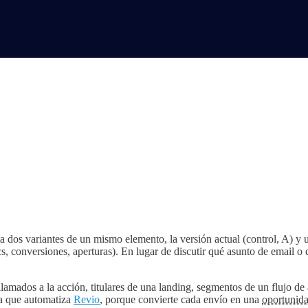
os variantes de un mismo elemento, la versión actual (control, A) y una
cs, conversiones, aperturas). En lugar de discutir qué asunto de email o
 llamados a la acción, titulares de una landing, segmentos de un flujo d
ña que automatiza
Revio
, porque convierte cada envío en una
oportunid