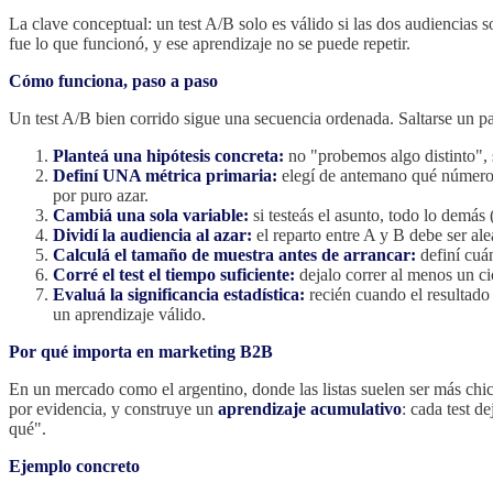
La clave conceptual: un test A/B solo es válido si las dos audiencias 
fue lo que funcionó, y ese aprendizaje no se puede repetir.
Cómo funciona, paso a paso
Un test A/B bien corrido sigue una secuencia ordenada. Saltarse un pa
Planteá una hipótesis concreta:
no "probemos algo distinto", s
Definí UNA métrica primaria:
elegí de antemano qué número 
por puro azar.
Cambiá una sola variable:
si testeás el asunto, todo lo demás 
Dividí la audiencia al azar:
el reparto entre A y B debe ser al
Calculá el tamaño de muestra antes de arrancar:
definí cuán
Corré el test el tiempo suficiente:
dejalo correr al menos un c
Evaluá la significancia estadística:
recién cuando el resultado 
un aprendizaje válido.
Por qué importa en marketing B2B
En un mercado como el argentino, donde las listas suelen ser más chic
por evidencia, y construye un
aprendizaje acumulativo
: cada test d
qué".
Ejemplo concreto