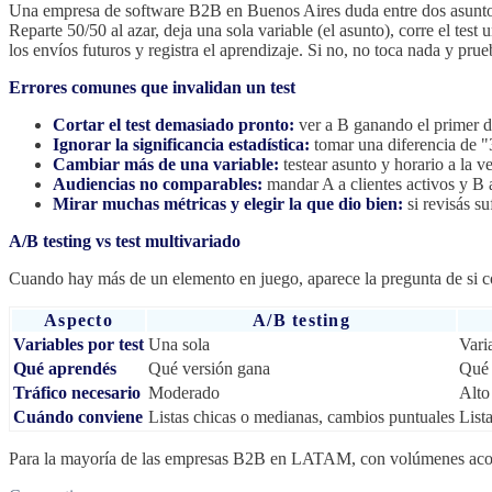
Una empresa de software B2B en Buenos Aires duda entre dos asuntos 
Reparte 50/50 al azar, deja una sola variable (el asunto), corre el te
los envíos futuros y registra el aprendizaje. Si no, no toca nada y prue
Errores comunes que invalidan un test
Cortar el test demasiado pronto:
ver a B ganando el primer dí
Ignorar la significancia estadística:
tomar una diferencia de "3
Cambiar más de una variable:
testear asunto y horario a la v
Audiencias no comparables:
mandar A a clientes activos y B a
Mirar muchas métricas y elegir la que dio bien:
si revisás s
A/B testing vs test multivariado
Cuando hay más de un elemento en juego, aparece la pregunta de si co
Aspecto
A/B testing
Variables por test
Una sola
Vari
Qué aprendés
Qué versión gana
Qué 
Tráfico necesario
Moderado
Alto
Cuándo conviene
Listas chicas o medianas, cambios puntuales
List
Para la mayoría de las empresas B2B en LATAM, con volúmenes aco