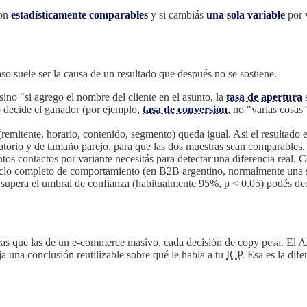
son
estadísticamente comparables
y si cambiás
una sola variable
por v
so suele ser la causa de un resultado que después no se sostiene.
ino "si agrego el nombre del cliente en el asunto, la
tasa de apertura
s
decide el ganador (por ejemplo,
tasa de conversión
, no "varias cosas"
(remitente, horario, contenido, segmento) queda igual. Así el resultado e
eatorio y de tamaño parejo, para que las dos muestras sean comparables.
tos contactos por variante necesitás para detectar una diferencia real. 
iclo completo de comportamiento (en B2B argentino, normalmente una se
supera el umbral de confianza (habitualmente 95%, p < 0.05) podés decl
as que las de un e-commerce masivo, cada decisión de copy pesa. El A/B
eja una conclusión reutilizable sobre qué le habla a tu
ICP
. Esa es la di