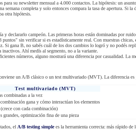
para su newsletter mensual a 4.000 contactos. La hipótesis: un asunto
st una semana completa y solo entonces compara la tasa de apertura. Si la
ba otra hipótesis.
a y declararlo campeón. Las primeras horas están dominadas por ruido; l
 puntos" sin verificar si es estadísticamente real. Con muestras chicas,
ez. Si gana B, no sabés cuál de los dos cambios lo logró y no podés repl
 inactivos. Ahí medís al segmento, no a la variante.
uficientes números, alguno mostrará una diferencia por casualidad. La mé
nviene un A/B clásico o un test multivariado (MVT). La diferencia es 
Test multivariado (MVT)
as combinadas a la vez
combinación gana y cómo interactúan los elementos
 (crece con cada combinación)
as grandes, optimización fina de una pieza
tados, el
A/B testing simple
es la herramienta correcta: más rápido de l