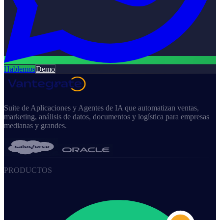
Hablemos
Demo
Suite de Aplicaciones y Agentes de IA que automatizan ventas,
marketing, análisis de datos, documentos y logística para empresas
medianas y grandes.
PRODUCTOS