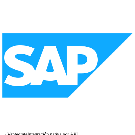
↔
Vantegrate
Integración nativa por API