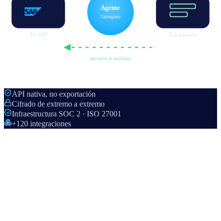
Agente
Vantegrate
Tu SAP
Tus sistemas
devuelve el resultado
API nativa, no exportación
Cifrado de extremo a extremo
Infraestructura SOC 2 · ISO 27001
+120 integraciones
de forma nativa por
API, sobre toda la suite de productos de SAP